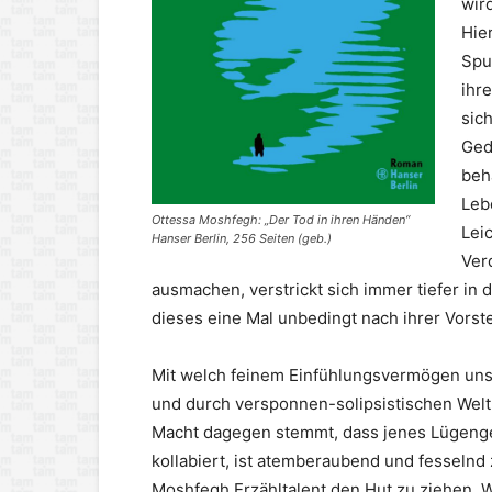
wird
Hie
Spu
ihre
sich
Ged
beh
Lebe
Ottessa Moshfegh: „Der Tod in ihren Händen“
Lei
Hanser Berlin, 256 Seiten (geb.)
Ver
ausmachen, verstrickt sich immer tiefer in d
dieses eine Mal unbedingt nach ihrer Vorst
Mit welch feinem Einfühlungsvermögen uns 
und durch versponnen-solipsistischen Welt e
Macht dagegen stemmt, dass jenes Lügengeb
kollabiert, ist atemberaubend und fesselnd
Moshfegh Erzähltalent den Hut zu ziehen. 