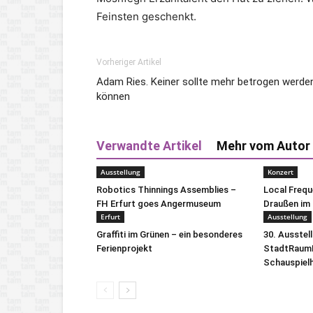
Feinsten geschenkt.
Vorheriger Artikel
Adam Ries. Keiner sollte mehr betrogen werde
können
Verwandte Artikel
Mehr vom Autor
Ausstellung
Konzert
Robotics Thinnings Assemblies –
Local Freq
FH Erfurt goes Angermuseum
Draußen im 
Erfurt
Ausstellung
Graffiti im Grünen – ein besonderes
30. Ausstel
Ferienprojekt
StadtRaumB
Schauspiel