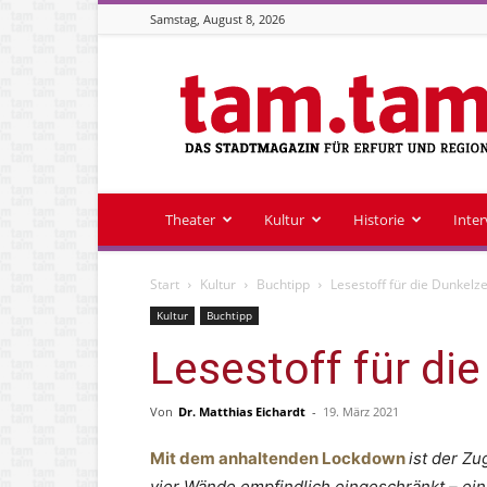
Samstag, August 8, 2026
Stadtmagazin
tam.tam
Theater
Kultur
Historie
Inte
Start
Kultur
Buchtipp
Lesestoff für die Dunkelze
Kultur
Buchtipp
Lesestoff für die
Von
Dr. Matthias Eichardt
-
19. März 2021
Mit dem anhaltenden Lockdown
ist der Z
vier Wände empfindlich eingeschränkt – ein