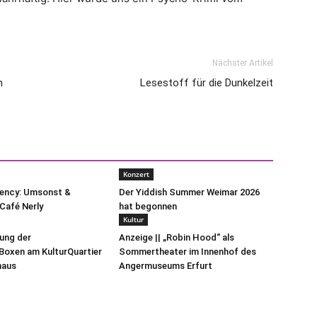
Nächster Artikel
n
Lesestoff für die Dunkelzeit
Konzert
uency: Umsonst &
Der Yiddish Summer Weimar 2026
Café Nerly
hat begonnen
Kultur
lung der
Anzeige || „Robin Hood“ als
oxen am KulturQuartier
Sommertheater im Innenhof des
haus
Angermuseums Erfurt