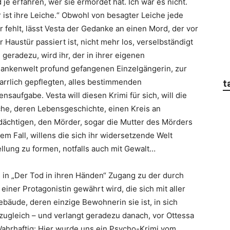
 je erfahren, wer sie ermordet hat. Ich war es nicht.
r ist ihre Leiche.“ Obwohl von besagter Leiche jede
r fehlt, lässt Vesta der Gedanke an einen Mord, der vor
r Haustür passiert ist, nicht mehr los, verselbständigt
 geradezu, wird ihr, der in ihrer eigenen
ankenwelt profund gefangenen Einzelgängerin, zur
arrlich gepflegten, alles bestimmenden
t
nsaufgabe. Vesta will diesen Krimi für sich, will die
che, deren Lebensgeschichte, einen Kreis an
dächtigen, den Mörder, sogar die Mutter des Mörders
em Fall, willens die sich ihr widersetzende Welt
ellung zu formen, notfalls auch mit Gewalt…
in „Der Tod in ihren Händen“ Zugang zu der durch
iner Protagonistin gewährt wird, die sich mit aller
äude, deren einzige Bewohnerin sie ist, in sich
 zugleich – und verlangt geradezu danach, vor Ottessa
Wahrhaftig: Hier wurde uns ein Psycho-Krimi vom