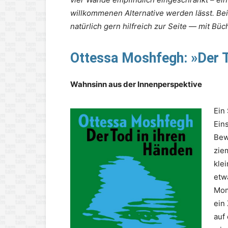
willkommenen Alternative werden lässt. Be
natürlich gern hilfreich zur Seite — mit B
Ottessa Moshfegh:
»Der 
Wahnsinn aus der Innenperspektive
Ein
Ein
Bew
zie
kle
etw
Mom
ein
auf