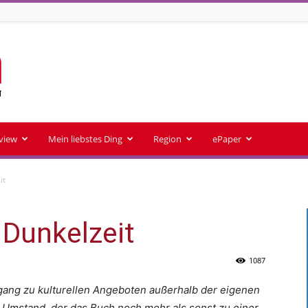
rview
Mein liebstes Ding
Region
ePaper
it
 Dunkelzeit
1087
ugang zu kulturellen Angeboten außerhalb der eigenen
 Umstand, der das Buch noch mehr als sonst zu einer