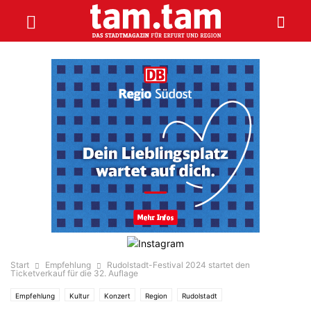
Start
Empfehlung
Rudolstadt-Festival 2024 startet den
Ticketverkauf für die 32. Auflage
Empfehlung
Kultur
Konzert
Region
Rudolstadt