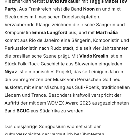
Klezmerklarinettist
David Krakauer
mit
Tagg’s Mazel Tov
Party
. Aus Frankreich reist die Band
Noon
an und mixt
Electronics mit magischen Dudelsackpfeifen.
Verzaubernde Klänge zeichnen die irische Sängerin und
Komponistin
Emma Langford
aus, und mit
Mart’nália
kommt aus Rio de Janeiro eine Sängerin, Komponistin und
Perkussionistin nach Rudolstadt, die seit vier Jahrzehnten
die brasilianische Szene prägt. Mit
Vlado Kreslin
ist ein
Stück Folk-Rock-Geschichte aus Slowenien eingeladen.
Niyaz
ist ein iranisches Projekt, das seit einigen Jahren
die Genregrenzen der Musik vom Persischen Golf neu
auslotet, mit einer Mischung aus Sufi-Poetik, traditionellen
Liedern und Trance. Besonders kraftvoll verspricht der
Auftritt der mit dem WOMEX Award 2023 ausgezeichneten
Band
BCUC
aus Südafrika zu werden.
Das diesjährige Songposium widmet sich der
Kulturgeschichte der vermutlich berühmtesten