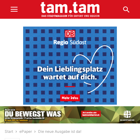
Start
ePaper
Die neue Ausgabe ist da!