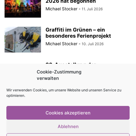
2026 hat begonnen
Michael Stocker
-
11. Juli 2026
Graffiti im Grünen – ein
besonderes Ferienprojekt
Michael Stocker
-
10. Juli 2026
30. Ausstellung der
StadtRaumBoxen am
Cookie-Zustimmung
KulturQuartier Schauspielhaus
verwalten
Michael Stocker
-
8. Juli 2026
Wir verwenden Cookies, um unsere Website und unseren Service zu
optimieren.
Anzeige || „Robin Hood“ als
Sommertheater im Innenhof des
Angermuseums Erfurt
Cookies akzeptieren
Michael Stocker
-
6. Juli 2026
Ablehnen