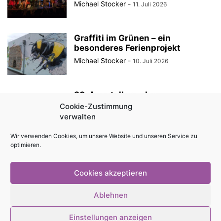
Michael Stocker
-
11. Juli 2026
Graffiti im Grünen – ein
besonderes Ferienprojekt
Michael Stocker
-
10. Juli 2026
30. Ausstellung der
StadtRaumBoxen am
Cookie-Zustimmung
KulturQuartier Schauspielhaus
verwalten
Michael Stocker
-
8. Juli 2026
Wir verwenden Cookies, um unsere Website und unseren Service zu
optimieren.
Anzeige || „Robin Hood“ als
Sommertheater im Innenhof des
Angermuseums Erfurt
Cookies akzeptieren
Michael Stocker
-
6. Juli 2026
Ablehnen
Einstellungen anzeigen