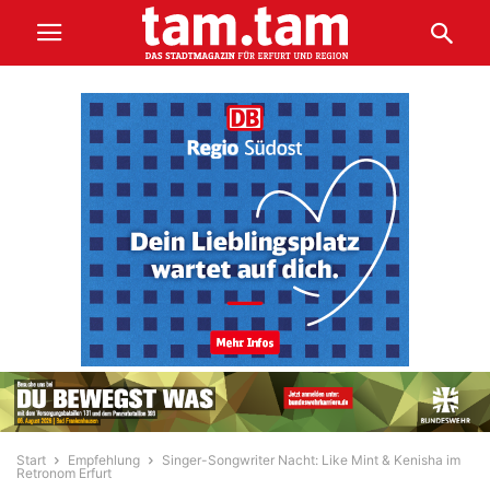
Start
Empfehlung
Singer-Songwriter Nacht: Like Mint & Kenisha im
Retronom Erfurt