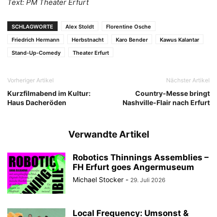
Text: PM Theater Erfurt
SCHLAGWORTE
Alex Stoldt
Florentine Osche
Friedrich Hermann
Herbstnacht
Karo Bender
Kawus Kalantar
Stand-Up-Comedy
Theater Erfurt
Vorheriger Artikel
Nächster Artikel
Kurzfilmabend im Kultur:
Country-Messe bringt
Haus Dacheröden
Nashville-Flair nach Erfurt
Verwandte Artikel
Robotics Thinnings Assemblies –
FH Erfurt goes Angermuseum
Michael Stocker
-
29. Juli 2026
Local Frequency: Umsonst &