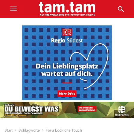
Start
Schlagworte
For a Look or a Touch