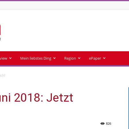
rview
Mein liebstes Ding
Region
ePaper
ich!
ni 2018: Jetzt
826