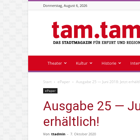
Donnerstag, August 6, 2026
Stadtmagazin
tam.tam
Theater
Kultur
Historie
Inte
Start
ePaper
Ausgabe 25 — Juni 2018: Jetzt erhältl
ePaper
Ausgabe 25 — Ju
erhältlich!
Von
ttadmin
-
7. Oktober 2020