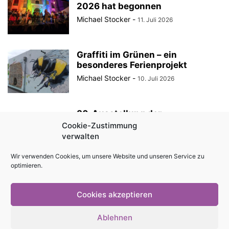
2026 hat begonnen
Michael Stocker
-
11. Juli 2026
Graffiti im Grünen – ein
besonderes Ferienprojekt
Michael Stocker
-
10. Juli 2026
30. Ausstellung der
StadtRaumBoxen am
Cookie-Zustimmung
KulturQuartier Schauspielhaus
verwalten
Michael Stocker
-
8. Juli 2026
Wir verwenden Cookies, um unsere Website und unseren Service zu
optimieren.
Anzeige || „Robin Hood“ als
Sommertheater im Innenhof des
Angermuseums Erfurt
Cookies akzeptieren
Michael Stocker
-
6. Juli 2026
Ablehnen