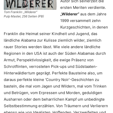
Autor sich seinerzeit die
ersten Meriten verdiente.
Tom Franklin: „Wilderer“
„Wilderer“
aus dem Jahre
Pulp Master, 256 Seiten (PB)
1999 versammelt zehn
Kurzgeschichten, in denen
Franklin die Heimat seiner Kindheit und Jugend, das
ländliche Alabama zur Kulisse ziemlich wilder, ziemlich
rauer Stories werden lässt. Wie viele andere ländliche
Regionen in den USA ist auch der Süden Alabamas durch
Armut, Perspektivlosigkeit, die ewige Präsenz von
Schrotflinten, verrosteten Pick-ups und Südstaaten-
Hinterwäldlertum geprägt. Perfekte Bausteine also, um
daraus perfekte kleine ‘Country Noir‘-Geschichten zu
basteln, die mal vom Jagen und Wildern, mal vom Trinken
und Betrügen, vom Erpressen und Morden, geduldigen
Ausharren oder dem beharrlichen Kampf um unbedingte
Selbstbestimmung erzählen. Von Träumern und Verlierern
ebenso wie von Idealisten, Hoffenden, Verzweifelten und