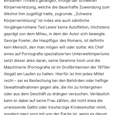
einsamen Trinkers gefangen, infolge der schweren
Körperverletzung, welche die dauerhafte Zuwendung zum
Alkohol ihm zugefügt hatte, zugrunde. „Schwere
Körperverletzung“ ist indes wie auch sämtliche
Vorgängerromane Ted Lewis‘ keine Autofiktion, höchstens
geprägt von dem Milieu, in dem der Autor sich bewegte.
George Fowler, die Hauptfigur des Romans, ist definitiv
kein Mensch, den man mögen will oder sollte: Als Chef
eines auf Pornografie spezialisierten Unterweltimperiums
setzt dieser alles daran, seine Gewinne hoch und die
Maschinerie (Pornografie ist im Großbritannien der 1970er
illegal) am Laufen zu halten. Hierfür ist ihm jedes Mittel
recht – sei es Bestechung bei den Behörden oder heftige
Gewaltmaßnahmen gegen alle, die ihn zu hintergehen
oder aus dem Geschäft zu drängen versuchen. Verlässlich
kann er dabei auf seine Frau zählen, die nicht etwa die
unwissende Gattin oder treuherzige Kindesmutter mimt,
sondern ganz vorn mit von der Partie ist, wenn es darum