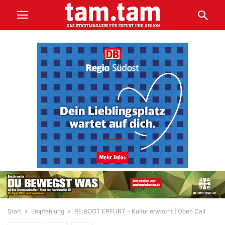
Start
Empfehlung
RE:BOOT ERFURT – Kultur erwacht | Open Call