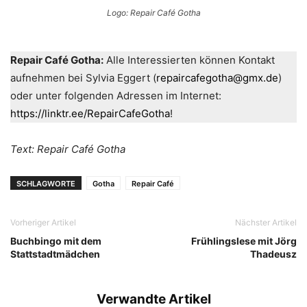
Logo: Repair Café Gotha
Repair Café Gotha:
Alle Interessierten können Kontakt
aufnehmen bei Sylvia Eggert (
repaircafegotha@gmx.de
)
oder unter folgenden Adressen im Internet:
https://linktr.ee/RepairCafeGotha
!
Text: Repair Café Gotha
SCHLAGWORTE
Gotha
Repair Café
Vorheriger Artikel
Nächster Artikel
Buchbingo mit dem
Frühlingslese mit Jörg
Stattstadtmädchen
Thadeusz
Verwandte Artikel