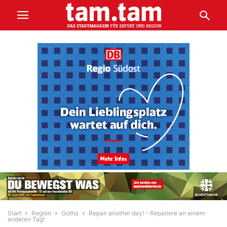
Start
Region
Gotha
Repair another day! – Repariere an einem
anderen Tag!