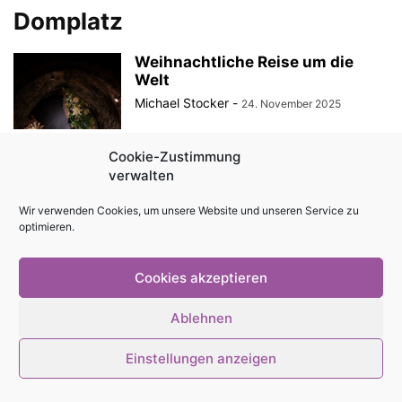
Domplatz
Weihnachtliche Reise um die
Welt
Michael Stocker
-
24. November 2025
Cookie-Zustimmung
Broilers live auf dem Domplatz
verwalten
Erfurt
Michael Stocker
-
6. April 2023
Wir verwenden Cookies, um unsere Website und unseren Service zu
optimieren.
Cookies akzeptieren
© Stadtmagazin tam.tam 2026
Ablehnen
Einstellungen anzeigen