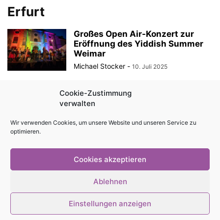
Erfurt
Großes Open Air-Konzert zur
Eröffnung des Yiddish Summer
Weimar
Michael Stocker
-
10. Juli 2025
Désirée Nick kommt nach Erfurt
Cookie-Zustimmung
und Sömmerda
verwalten
Michael Stocker
-
6. Oktober 2023
Wir verwenden Cookies, um unsere Website und unseren Service zu
optimieren.
Lebendige Erinnerung – 9.
ACHAVA Festspiele Thüringen
Cookies akzeptieren
vom 05.-22. Oktober 2023
Michael Stocker
-
1. August 2023
Ablehnen
Einstellungen anzeigen
© Stadtmagazin tam.tam 2026