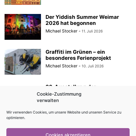
Der Yiddish Summer Weimar
2026 hat begonnen
Michael Stocker
-
11. Juli 2026
Graffiti im Grünen – ein
besonderes Ferienprojekt
Michael Stocker
-
10. Juli 2026
30. Ausstellung der
StadtRaumBoxen am
Cookie-Zustimmung
KulturQuartier Schauspielhaus
verwalten
Michael Stocker
-
8. Juli 2026
Wir verwenden Cookies, um unsere Website und unseren Service zu
optimieren.
Anzeige || „Robin Hood“ als
Sommertheater im Innenhof des
Angermuseums Erfurt
Cookies akzeptieren