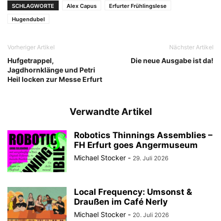
SCHLAGWORTE
Alex Capus
Erfurter Frühlingslese
Hugendubel
Vorheriger Artikel
Nächster Artikel
Hufgetrappel,
Die neue Ausgabe ist da!
Jagdhornklänge und Petri
Heil locken zur Messe Erfurt
Verwandte Artikel
Robotics Thinnings Assemblies –
FH Erfurt goes Angermuseum
Michael Stocker
-
29. Juli 2026
Local Frequency: Umsonst &
Draußen im Café Nerly
Michael Stocker
-
20. Juli 2026