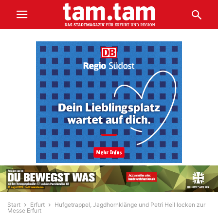
Start
Erfurt
Hufgetrappel, Jagdhornklänge und Petri Heil locken zur
Messe Erfurt