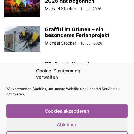
2026 hat begonnen
Michael Stocker
-
11. Juli 2026
Graffiti im Grünen – ein
besonderes Ferienprojekt
Michael Stocker
-
10. Juli 2026
30. Ausstellung der
StadtRaumBoxen am
Cookie-Zustimmung
KulturQuartier Schauspielhaus
verwalten
Michael Stocker
-
8. Juli 2026
Wir verwenden Cookies, um unsere Website und unseren Service zu
optimieren.
Anzeige || „Robin Hood“ als
Sommertheater im Innenhof des
Angermuseums Erfurt
Cookies akzeptieren
Michael Stocker
-
6. Juli 2026
Ablehnen