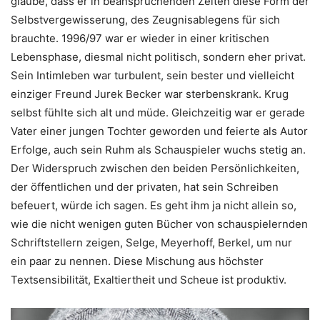
glaube, dass er in beanspruchenden Zeiten diese Form der
Selbstvergewisserung, des Zeugnisablegens für sich
brauchte. 1996/97 war er wieder in einer kritischen
Lebensphase, diesmal nicht politisch, sondern eher privat.
Sein Intimleben war turbulent, sein bester und vielleicht
einziger Freund Jurek Becker war sterbenskrank. Krug
selbst fühlte sich alt und müde. Gleichzeitig war er gerade
Vater einer jungen Tochter geworden und feierte als Autor
Erfolge, auch sein Ruhm als Schauspieler wuchs stetig an.
Der Widerspruch zwischen den beiden Persönlichkeiten,
der öffentlichen und der privaten, hat sein Schreiben
befeuert, würde ich sagen. Es geht ihm ja nicht allein so,
wie die nicht wenigen guten Bücher von schauspielernden
Schriftstellern zeigen, Selge, Meyerhoff, Berkel, um nur
ein paar zu nennen. Diese Mischung aus höchster
Textsensibilität, Exaltiertheit und Scheue ist produktiv.