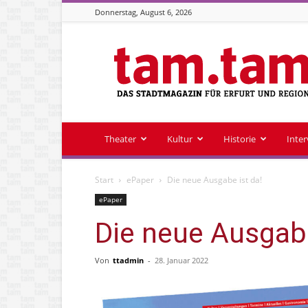
Donnerstag, August 6, 2026
Stadtmagazin
tam.tam
Theater
Kultur
Historie
Inte
Start
ePaper
Die neue Ausgabe ist da!
ePaper
Die neue Ausgabe
Von
ttadmin
-
28. Januar 2022