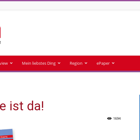
rview
Mein liebstes Ding
Region
ePaper
 ist da!
1694