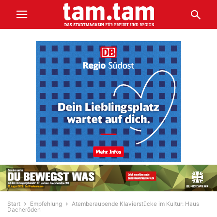
Start
Empfehlung
Atemberaubende Klavierstücke im Kultur: Haus
Dacheröden