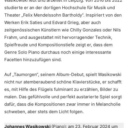
Wasikowski lebt und arbeitet in Leipzig. Von 2016 bis 2022
studierte er an der dortigen Hochschule für Musik und
Theater „Felix Mendelssohn Bartholdy“. Inspiriert von den
Werken Erik Saties und Edvard Grieg, aber auch
zeitgenössischen Künstlern wie Chilly Gonzales oder Nils
Frahm, und ausgestattet mit hervorragender Technik,
Spielfreude und Kompositionstiefe zeigt er, dass dem
Genre Solo Piano durchaus noch einige interessante
Facetten hinzuzufügen sind.
Auf „Taumorgen“, seinem Album-Debut, spielt Wasikowski
nicht nur atemberaubend schöne Klavierstücke, er schafft
es, mit Hilfe des Flügels fulminant zu erzählen, Bilder zu
malen. Das gefühlvolle und perfekt austarierte Spiel sorgt
dafür, dass die Kompositionen zwar immer in Melancholie
schweben, aber stets dem Licht folgen.
Johannes Wasikowski
(Piano): am 23. Februar 2024 um