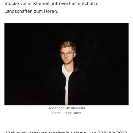
Stücke voller Klarheit, introvertierte Schätze,
Landschaften zum Hören.
Johannes Wasikowski
Foto: Lukas Diller