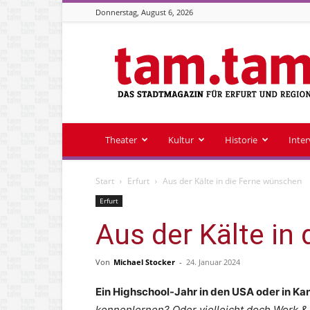
Donnerstag, August 6, 2026
Stadtmagazin
tam.tam
Theater
Kultur
Historie
Inte
Start
Erfurt
Aus der Kälte in die Ferne wünschen
Erfurt
Aus der Kälte in
Von
Michael Stocker
-
24. Januar 2024
Ein Highschool-Jahr in den USA oder in K
kennenlernen? Oder vielleicht doch Work & T