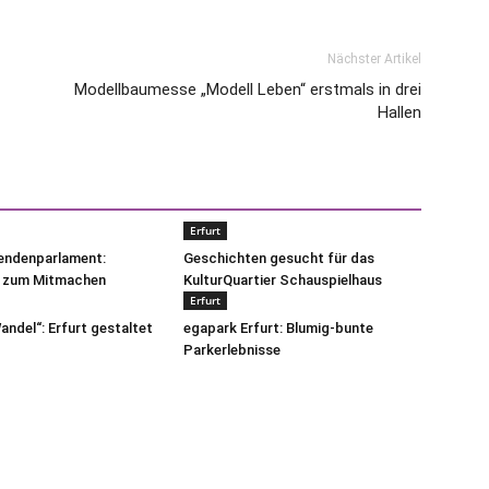
Nächster Artikel
Modellbaumesse „Modell Leben“ erstmals in drei
Hallen
Erfurt
pendenparlament:
Geschichten gesucht für das
 zum Mitmachen
KulturQuartier Schauspielhaus
Erfurt
andel“: Erfurt gestaltet
egapark Erfurt: Blumig-bunte
Parkerlebnisse