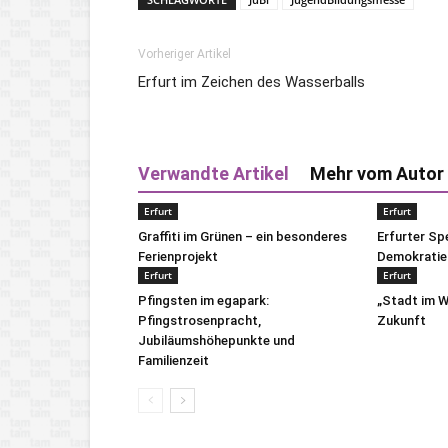
Vorheriger Artikel
Erfurt im Zeichen des Wasserballs
Verwandte Artikel
Mehr vom Autor
Erfurt
Erfurt
Graffiti im Grünen – ein besonderes
Erfurter S
Ferienprojekt
Demokratie
Erfurt
Erfurt
Pfingsten im egapark:
„Stadt im W
Pfingstrosenpracht,
Zukunft
Jubiläumshöhepunkte und
Familienzeit