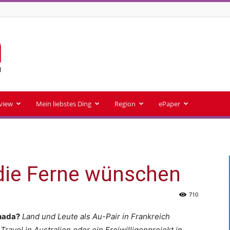
rview
Mein liebstes Ding
Region
ePaper
 die Ferne wünschen
710
anada?
Land und Leute als Au-Pair in Frankreich
ravel in Australien oder ein Freiwilligenprojekt in