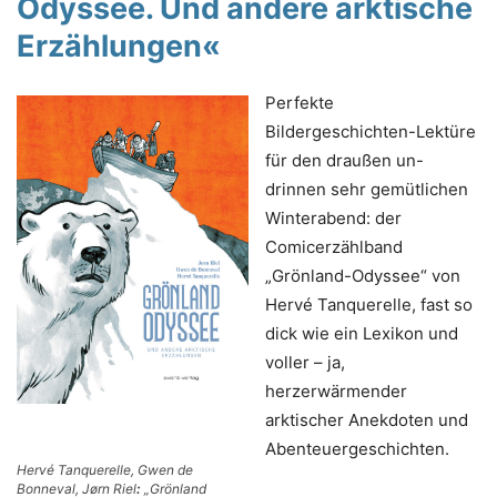
Odyssee. Und andere arktische
Erzählungen
«
Perfekte
Bildergeschichten-Lektüre
für den draußen un-
drinnen sehr gemütlichen
Winterabend: der
Comicerzählband
„Grönland-Odyssee“ von
Hervé Tanquerelle, fast so
dick wie ein Lexikon und
voller – ja,
herzerwärmender
arktischer Anekdoten und
Abenteuergeschichten.
Hervé Tanquerelle, Gwen de
Bonneval, Jørn Riel
:
„Grönland