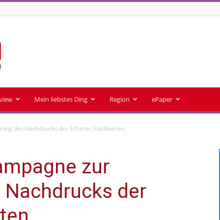
rview
Mein liebstes Ding
Region
ePaper
ung des Nachdrucks der Erfurter Stadtkarten
ampagne zur
s Nachdrucks der
rten