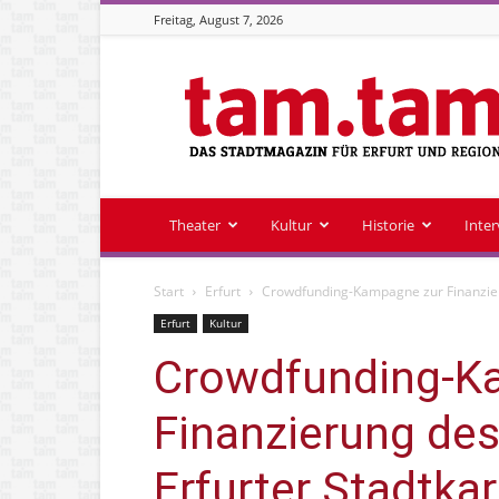
Freitag, August 7, 2026
Stadtmagazin
tam.tam
Theater
Kultur
Historie
Inte
Start
Erfurt
Crowdfunding-Kampagne zur Finanzier
Erfurt
Kultur
Crowdfunding-K
Finanzierung de
Erfurter Stadtka