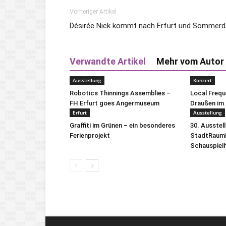
Vorheriger Artikel
Désirée Nick kommt nach Erfurt und Sömmerd
Verwandte Artikel
Mehr vom Autor
Ausstellung
Konzert
Robotics Thinnings Assemblies –
Local Freq
FH Erfurt goes Angermuseum
Draußen im 
Erfurt
Ausstellung
Graffiti im Grünen – ein besonderes
30. Ausstel
Ferienprojekt
StadtRaumB
Schauspiel