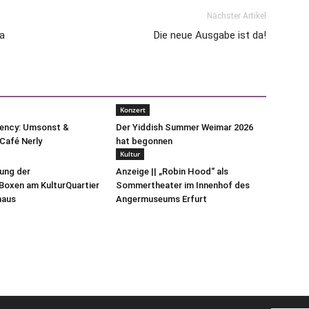
Nächster Artikel
a
Die neue Ausgabe ist da!
Konzert
uency: Umsonst &
Der Yiddish Summer Weimar 2026
Café Nerly
hat begonnen
Kultur
lung der
Anzeige || „Robin Hood“ als
oxen am KulturQuartier
Sommertheater im Innenhof des
haus
Angermuseums Erfurt