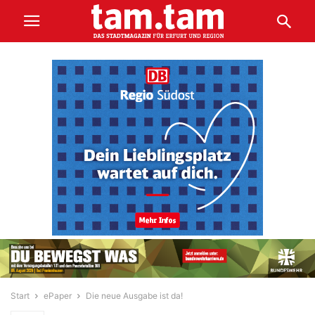
Start
ePaper
Die neue Ausgabe ist da!