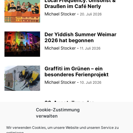
Local Frequency: Umsonst &
Draußen im Café Nerly
Michael Stocker
-
20. Juli 2026
Der Yiddish Summer Weimar
2026 hat begonnen
Michael Stocker
-
11. Juli 2026
Graffiti im Grünen – ein
besonderes Ferienprojekt
Michael Stocker
-
10. Juli 2026
30. Ausstellung der
StadtRaumBoxen am
Cookie-Zustimmung
KulturQuartier Schauspielhaus
verwalten
Michael Stocker
-
8. Juli 2026
Wir verwenden Cookies, um unsere Website und unseren Service zu
optimieren.