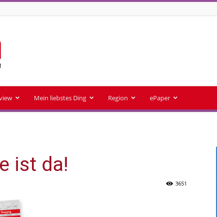
rview
Mein liebstes Ding
Region
ePaper
 ist da!
3651