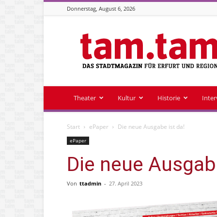
Donnerstag, August 6, 2026
Stadtmagazin
tam.tam
Theater
Kultur
Historie
Inte
Start
ePaper
Die neue Ausgabe ist da!
ePaper
Die neue Ausgabe
Von
ttadmin
-
27. April 2023