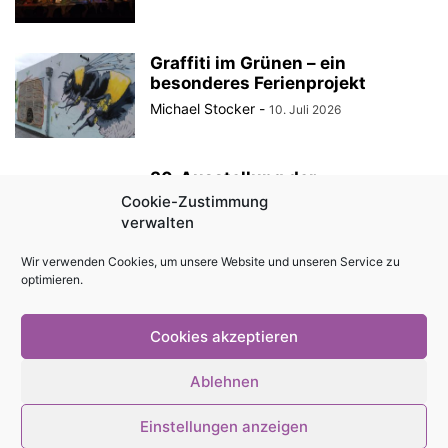
Graffiti im Grünen – ein
besonderes Ferienprojekt
Michael Stocker
-
10. Juli 2026
30. Ausstellung der
StadtRaumBoxen am
Cookie-Zustimmung
KulturQuartier Schauspielhaus
verwalten
Michael Stocker
-
8. Juli 2026
Wir verwenden Cookies, um unsere Website und unseren Service zu
optimieren.
Anzeige || „Robin Hood“ als
Sommertheater im Innenhof des
Angermuseums Erfurt
Cookies akzeptieren
Michael Stocker
-
6. Juli 2026
Ablehnen
Einstellungen anzeigen
© Stadtmagazin tam.tam 2026