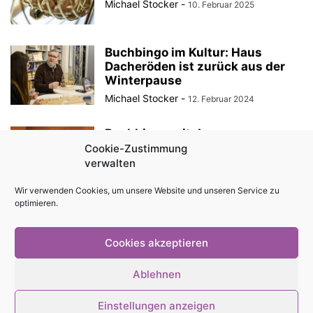
Michael Stocker
-
10. Februar 2025
Buchbingo im Kultur: Haus
Dacheröden ist zurück aus der
Winterpause
Michael Stocker
-
12. Februar 2024
Buchbingo mit dem
Stattstadtmädchen
Cookie-Zustimmung
verwalten
Michael Stocker
-
7. April 2023
Wir verwenden Cookies, um unsere Website und unseren Service zu
optimieren.
Im Buchasyl rollen wieder die
Bingo-Kugeln
Cookies akzeptieren
Michael Stocker
-
6. März 2023
Ablehnen
Einstellungen anzeigen