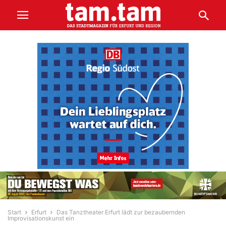
Start
Erfurt
Das Tanztheater Erfurt lädt zur bezaubernden
Improvisationskunst ein