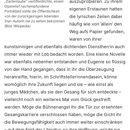
auszuprobieren. Zu ihrem
„Gartenlaube“ veröffentlichte, einem
Gipsrelief nachempfundene
eigenen Erstaunen hatten
Porträtbild sollte die Öffentlichkeit
die lyrischen Zeilen dabei
von der zurückgezogen lebenden
Star-Autorin nie zu sehen bekommen
häufig wie von ’allein’ den
(Bild: Wikipedia)
Weg aufs Papier gefunden,
waren von ihrer
kunstsinnigen und ebenfalls dichtenden Dienstherrin auch
immer wieder mit Lob bedacht worden. Eine kleine Novelle
war ebenfalls nebenher entstanden und Eugenie so flüssig
von der Hand gegangen, dass in ihr die Überzeugung
heranreifte, hierin, im Schriftstellerinnendasein, könne
womöglich ihre Zukunft liegen und sie – wie einst als
junges Mädchen, als sie den Gesang für sich entdeckte –
vielleicht noch ein weiteres Mal vom Glück gestreift
werden. Möge die Bühnenangst ihr die Tür zur ersehnten
Gesangskarriere verschlossen haben, möge die Gicht ihr
die Bewegungsfähigkeit auch immer weiter einschränken
– auf dem Feld der Literatur, so ihre Hoffnung, würde sie