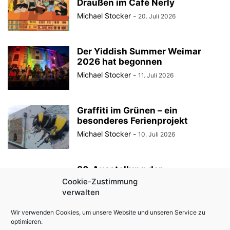
Draußen im Café Nerly
Michael Stocker
-
20. Juli 2026
Der Yiddish Summer Weimar
2026 hat begonnen
Michael Stocker
-
11. Juli 2026
Graffiti im Grünen – ein
besonderes Ferienprojekt
Michael Stocker
-
10. Juli 2026
30. Ausstellung der
StadtRaumBoxen am
Cookie-Zustimmung
KulturQuartier Schauspielhaus
verwalten
Michael Stocker
-
8. Juli 2026
Wir verwenden Cookies, um unsere Website und unseren Service zu
optimieren.
Anzeige || „Robin Hood“ als