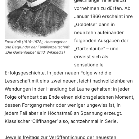
gleichlange Teile selbst
vornehmen zu dürfen. Ab
Januar 1866 erscheint ihre
„Goldelse“ dann in
neunzehn aufeinander
folgenden Ausgaben der
Ernst Keil (1816-1878), Herausgeber
und Begründer der Familienzeitschrift
„Gartenlaube“ – und
„Die Gartenlaube“ (Bild: Wikipedia)
erweist sich als
sensationelle
Erfolgsgeschichte. In jeder neuen Folge wird die
Leserschaft mit eins-zwei neuen, leicht nachvollziehbaren
Wendungen in der Handlung bei Laune gehalten; in jeder
Folge offenbart das Ende einen aktionsgeladenen Moment,
dessen Fortgang mehr oder weniger ungewiss ist, in
jedem Fall aber ein Höchstmaß an Spannung erzeugt.
Klassischer ‘Cliffhanger‘ also, achtzehnmal in Serie.
Jeweils freitags zur Veröffentlichung der neuesten