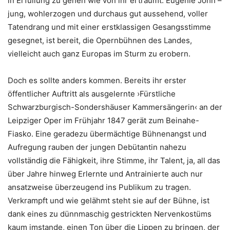
in Erfüllung zu gehen wie von ihr erträumt. Eugenie John –
jung, wohlerzogen und durchaus gut aussehend, voller
Tatendrang und mit einer erstklassigen Gesangsstimme
gesegnet, ist bereit, die Opernbühnen des Landes,
vielleicht auch ganz Europas im Sturm zu erobern.
Doch es sollte anders kommen. Bereits ihr erster
öffentlicher Auftritt als ausgelernte ›Fürstliche
Schwarzburgisch-Sondershäuser Kammersängerin‹ an der
Leipziger Oper im Frühjahr 1847 gerät zum Beinahe-
Fiasko. Eine geradezu übermächtige Bühnenangst und
Aufregung rauben der jungen Debütantin nahezu
vollständig die Fähigkeit, ihre Stimme, ihr Talent, ja, all das
über Jahre hinweg Erlernte und Antrainierte auch nur
ansatzweise überzeugend ins Publikum zu tragen.
Verkrampft und wie gelähmt steht sie auf der Bühne, ist
dank eines zu dünnmaschig gestrickten Nervenkostüms
kaum imstande, einen Ton über die Lippen zu bringen, der