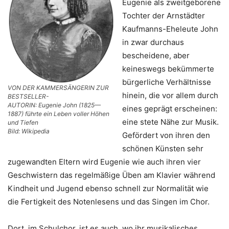
Eugenie als zweitgeborene
Tochter der Arnstädter
Kaufmanns-Eheleute John
in zwar durchaus
bescheidene, aber
keineswegs bekümmerte
bürgerliche Verhältnisse
VON DER KAMMERSÄNGERIN ZUR
hinein, die vor allem durch
BESTSELLER-
AUTORIN: Eugenie John (1825—
eines geprägt erscheinen:
1887) führte ein Leben voller Höhen
eine stete Nähe zur Musik.
und Tiefen
Bild: Wikipedia
Gefördert von ihren den
schönen Künsten sehr
zugewandten Eltern wird Eugenie wie auch ihren vier
Geschwistern das regelmäßige Üben am Klavier während
Kindheit und Jugend ebenso schnell zur Normalität wie
die Fertigkeit des Notenlesens und das Singen im Chor.
Dort, im Schulchor, ist es auch, wo ihr musikalisches