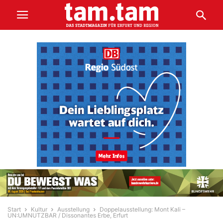
Start
Kultur
Ausstellung
Doppelausstellung: Mont Kali –
UN:UMNUTZBAR / Dissonantes Erbe, Erfurt