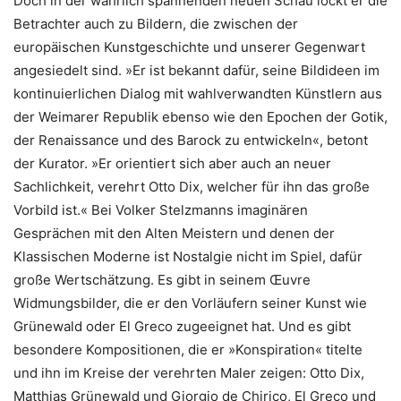
Doch in der wahrlich spannenden neuen Schau lockt er die
Betrachter auch zu Bildern, die zwischen der
europäischen Kunstgeschichte und unserer Gegenwart
angesiedelt sind. »Er ist bekannt dafür, seine Bildideen im
kontinuierlichen Dialog mit wahlverwandten Künstlern aus
der Weimarer Republik ebenso wie den Epochen der Gotik,
der Renaissance und des Barock zu entwickeln«, betont
der Kurator. »Er orientiert sich aber auch an neuer
Sachlichkeit, verehrt Otto Dix, welcher für ihn das große
Vorbild ist.« Bei Volker Stelzmanns imaginären
Gesprächen mit den Alten Meistern und denen der
Klassischen Moderne ist Nostalgie nicht im Spiel, dafür
große Wertschätzung. Es gibt in seinem Œuvre
Widmungsbilder, die er den Vorläufern seiner Kunst wie
Grünewald oder El Greco zugeeignet hat. Und es gibt
besondere Kompositionen, die er »Konspiration« titelte
und ihn im Kreise der verehrten Maler zeigen: Otto Dix,
Matthias Grünewald und Giorgio de Chirico, El Greco und