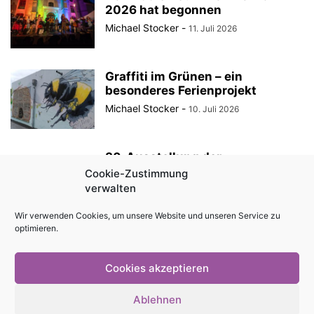
2026 hat begonnen
Michael Stocker
-
11. Juli 2026
Graffiti im Grünen – ein
besonderes Ferienprojekt
Michael Stocker
-
10. Juli 2026
30. Ausstellung der
StadtRaumBoxen am
Cookie-Zustimmung
KulturQuartier Schauspielhaus
verwalten
Michael Stocker
-
8. Juli 2026
Wir verwenden Cookies, um unsere Website und unseren Service zu
optimieren.
Anzeige || „Robin Hood“ als
Sommertheater im Innenhof des
Angermuseums Erfurt
Cookies akzeptieren
Michael Stocker
-
6. Juli 2026
Ablehnen