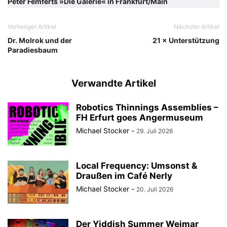
Peter Femferts »Die Galerie« in Frankfurt/Main
Vorheriger Artikel
Nächster Artikel
Dr. Molrok und der
21 × Unterstützung
Paradiesbaum
Verwandte Artikel
Robotics Thinnings Assemblies –
FH Erfurt goes Angermuseum
Michael Stocker
-
29. Juli 2026
Local Frequency: Umsonst &
Draußen im Café Nerly
Michael Stocker
-
20. Juli 2026
Der Yiddish Summer Weimar