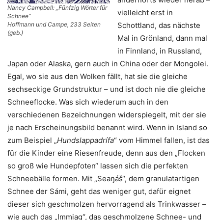
Nancy Campbell: „Fünfzig Wörter für
vielleicht erst in
Schnee“
Schottland, das nächste
Hoffmann und Campe, 233 Seiten
(geb.)
Mal in Grönland, dann mal
in Finnland, in Russland,
Japan oder Alaska, gern auch in China oder der Mongolei.
Egal, wo sie aus den Wolken fällt, hat sie die gleiche
sechseckige Grundstruktur – und ist doch nie die gleiche
Schneeflocke. Was sich wiederum auch in den
verschiedenen Bezeichnungen widerspiegelt, mit der sie
je nach Erscheinungsbild benannt wird. Wenn in Island so
zum Beispiel „
Hundslappadrífa
“ vom Himmel fallen, ist das
für die Kinder eine Riesenfreude, denn aus den „Flocken
so groß wie Hundepfoten“ lassen sich die perfekten
Schneebälle formen. Mit „Seaŋáš“, dem granulatartigen
Schnee der Sámi, geht das weniger gut, dafür eignet
dieser sich geschmolzen hervorragend als Trinkwasser –
wie auch das „Immiag“, das geschmolzene Schnee- und