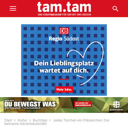
Start
Kultur
Buchtipp
Jedes Türchen ein Pläsierchen: Der
belesene Adventskalender