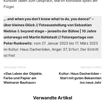
Künstler laden zum Gespräch, Martin Kohlstedt spielt am
Flügel.
„.. and when you don’t know what to do, you dance!“ –
über kleines Glück // Fotoausstellung von Sebastian
Niebius
&
beyond stage – jenseits der Bühne | 10 Jahre
unterwegs mit Martin Kohlstedt // Fotoreportage von
Peter Runkewitz
: vom 27. Januar 2023 bis 17. März 2023
im Kultur: Haus Dacheröden, Anger 37, Erfurt. Der Eintritt
ist frei!
Vorheriger Artikel
Nächster Artikel
»Das Leben der Objekte.
Kultur: Haus Dacheröden –
Farbe und Papier am
Start mit guten Bekannten
Weimarer Bauhaus«
ins neue Jahr
Verwandte Artikel